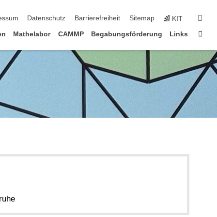
erspringen
suc
essum
Datenschutz
Barrierefreiheit
Sitemap
KIT
Star
en
Mathelabor
CAMMP
Begabungsförderung
Links
ruhe