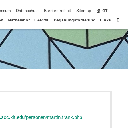
erspringen
suc
essum
Datenschutz
Barrierefreiheit
Sitemap
KIT
Star
en
Mathelabor
CAMMP
Begabungsförderung
Links
.scc.kit.edu/personen/martin.frank.php