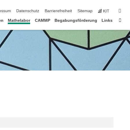
erspringen
suc
essum
Datenschutz
Barrierefreiheit
Sitemap
KIT
Star
en
Mathelabor
CAMMP
Begabungsförderung
Links