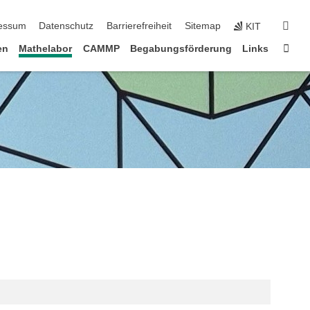
erspringen
suc
essum
Datenschutz
Barrierefreiheit
Sitemap
KIT
Star
en
Mathelabor
CAMMP
Begabungsförderung
Links